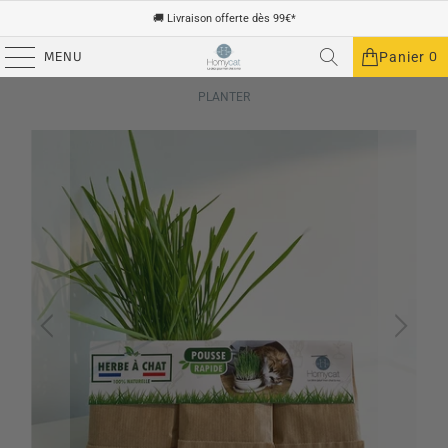
🚚 Livraison offerte dès 99€*
MENU
0
Panier
ACCUEIL
/
PRODUITS
/
GRAINES D'HERBE À CHAT NATURELLES À
PLANTER