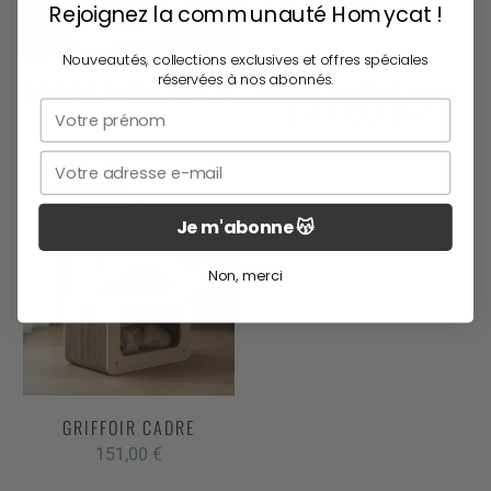
Rejoignez la communauté Homycat !
Nouveautés, collections exclusives et offres spéciales
réservées à nos abonnés.
GRIFFOIR DESIGN CUBE XL
CANAPÉ GRIFFOIR GRAND
Prénom
DIVAN POUR CHAT
149,00
€
109,00
€
Email
Je m'abonne 😽
Non, merci
GRIFFOIR CADRE
151,00
€