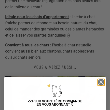
permet une meilleure régurgitation des poils avalés lors
de la toilette du chat !
Idéale pour les chats d'appartement
: l'herbe à chat
fraîche permet de répondre au besoin naturel du chat,
celui de manger des graminées ou des plantes herbacées
et de laisser vos plantes tranquilles ;-)
Convient à tous les chats
: l'herbe à chat naturelle
convient aussi bien aux chatons, chats adolescents
qu'aux chats séniors
VOUS AIMEREZ AUSSI...
-5%
SUR VOTRE 1ÈRE COMMANDE
EN VOUS ABONNANT
👇