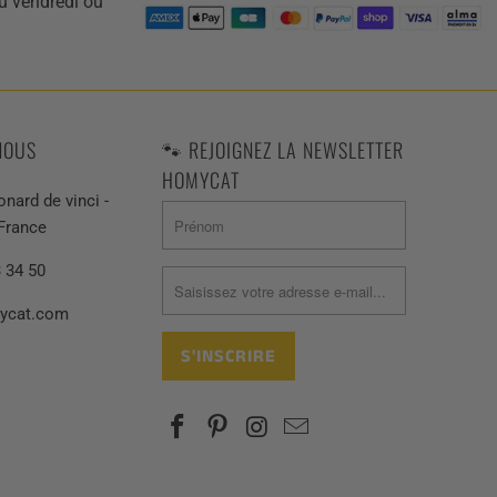
u vendredi ou
NOUS
🐾 REJOIGNEZ LA NEWSLETTER
HOMYCAT
onard de vinci -
 France
3 34 50
ycat.com