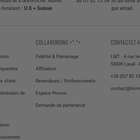
relais et à dommicile. Autres
au 07 82 13 34 50 du lundi a
 livraison :
U.E + Suisse
par email.
COLLABORONS >^.^<
CONTACTEZ-
aison
Fidélité & Parrainage
LMT - 6 rue lé
53000 Laval -
réquentes
Affiliation
+33 (0)7 82 1
e client
Revendeurs / Professionnels
contact@hom
Générales de
Espace Presse
Demande de partenariat
ation
oursement