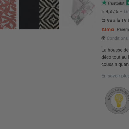
⭐
4,8 / 5
–
Li
📺
Vu à la TV
L
Paieme
🌍
Conditions 
La housse de
déco tout au 
coussin quand 
En savoir plu