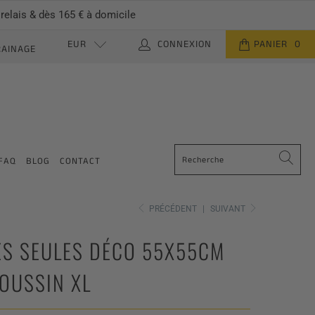
 relais & dès 165 € à domicile
EUR
CONNEXION
PANIER
0
RAINAGE
FAQ
BLOG
CONTACT
PRÉCÉDENT
|
SUIVANT
S SEULES DÉCO 55X55CM
OUSSIN XL