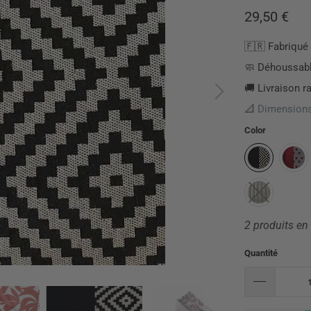
29,50 €
🇫🇷 Fabriqué 
🧼 Déhoussable
🚚 Livraison r
📐
Dimensions
Color
2 produits en
Quantité