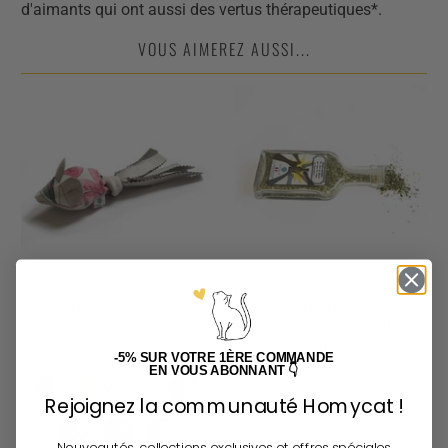
d'aimants qui ont aussi des vertus thérapeutiques*.
VOUS AIMEREZ AUSSI...
SOURIS - JOUET POUR
CATAIRE NATURELLE
CHAT - CATNIP
STIMULANTE EN FIOLE -
CATNIP - HERBE À CHAT
15,90
€
-5%
SUR VOTRE 1ÈRE COMMANDE
FRANÇAISE
EN VOUS ABONNANT
👇
9,90
€
Rejoignez la communauté Homycat !