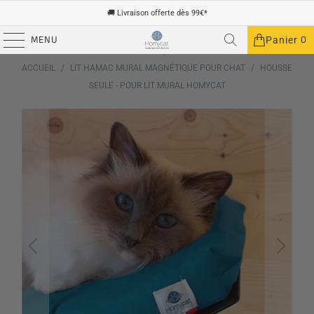
🚚 Livraison offerte dès 99€*
MENU
0
Panier
PRÉCÉDENT
|
SUIVANT
ACCUEIL
/
LIT HAMAC MURAL MAGNÉTIQUE POUR CHAT
/
HOUSSE
SEULE - POUR LIT MURAL HOMYCAT