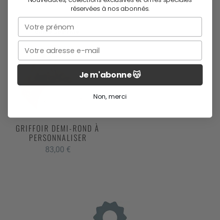
Nouveautés, collections exclusives et offres spéciales
réservées à nos abonnés.
Prénom
Email
Je m'abonne 😽
Non, merci
GRIFFOIR DEMI-ROND À
PERSONNALISER
83,00
€